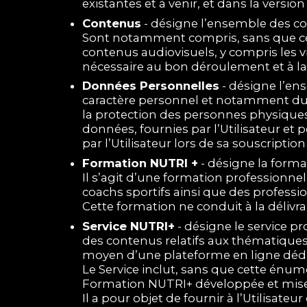
existantes et à venir, et dans la versi
Contenus
- désigne l’ensemble des con
Sont notamment compris, sans que cet
contenus audiovisuels, y compris les
nécessaire au bon déroulement et à l
Données Personnelles
- désigne l’en
caractère personnel et notamment du R
la protection des personnes physiques 
données, fournies par l’Utilisateur et p
par l’Utilisateur lors de sa souscriptio
Formation NUTRI +
- désigne la forma
Il s’agit d’une formation professionne
coachs sportifs ainsi que des professio
Cette formation ne conduit à la délivr
Service NUTRI+
- désigne le service pr
des contenus relatifs aux thématiques 
moyen d’une plateforme en ligne dédi
Le Service inclut, sans que cette énum
Formation NUTRI+ développée et mise à
Il a pour objet de fournir à l’Utilisat