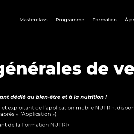
Masterclass
Programme
Formation
À p
générales de v
t dédié au bien-être et à la nutrition !
r et exploitant de l’application mobile NUTRI+, dispo
près « l’Application »).
tant de la Formation NUTRI+.