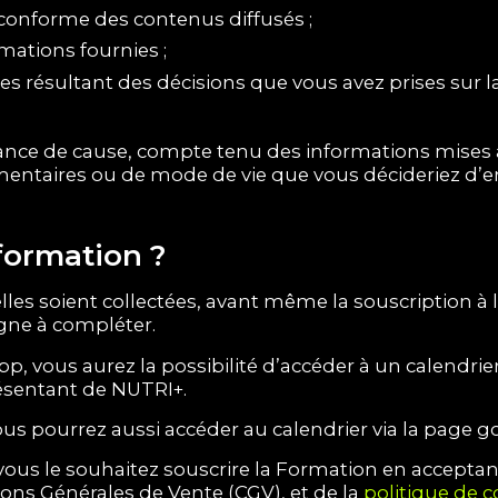
 conforme des contenus diffusés ;
mations fournies ;
s résultant des décisions que vous avez prises sur l
ance de cause, compte tenu des informations mises à 
imentaires ou de mode de vie que vous décideriez d’
formation ?
s soient collectées, avant même la souscription à la
igne à compléter.
, vous aurez la possibilité d’accéder à un calendrier
résentant de NUTRI+.
ous pourrez aussi accéder au calendrier via la page g
i vous le souhaitez souscrire la Formation en acceptan
ions Générales de Vente (CGV), et de la
politique de c