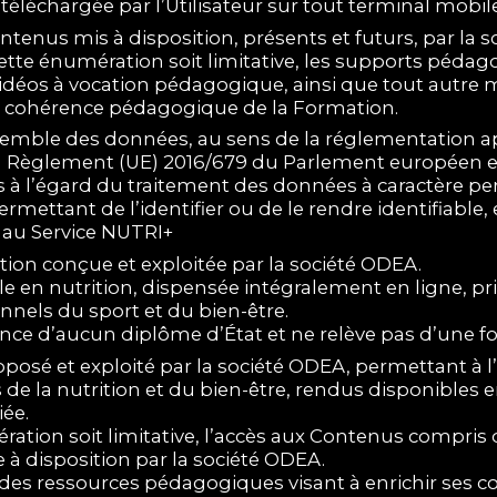
on téléchargée par l’Utilisateur sur tout terminal mobi
tenus mis à disposition, présents et futurs, par la s
te énumération soit limitative, les supports pédag
 vidéos à vocation pédagogique, ainsi que tout autr
a cohérence pédagogique de la Formation.
semble des données, au sens de la réglementation a
èglement (UE) 2016/679 du Parlement européen et du 
à l’égard du traitement des données à caractère perso
ermettant de l’identifier ou de le rendre identifiable,
n au Service NUTRI+
tion conçue et exploitée par la société ODEA.
lle en nutrition, dispensée intégralement en ligne, p
nnels du sport et du bien-être.
ance d’aucun diplôme d’État et ne relève pas d’une f
oposé et exploité par la société ODEA, permettant à l
de la nutrition et du bien-être, rendus disponibles e
ée.
ération soit limitative, l’accès aux Contenus compris
 disposition par la société ODEA.
eur des ressources pédagogiques visant à enrichir ses