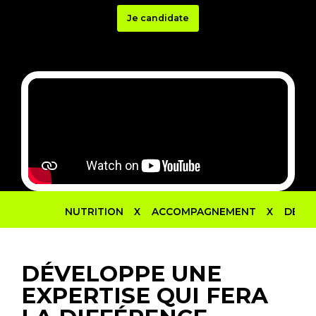
Je candidate
NUTRITION
X
ACCOMPAGNEMENT
X
DÉVELOP
DÉVELOPPE UNE
EXPERTISE QUI FERA