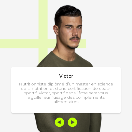
Victor
 diplômé d’un master en science
n et d’une certification de coach
Nutritionnist
or, sportif dans l’âme sera vous
aussi spécial
sur l’usage des compléments
Son accomp
alimentaires
objectifs phys